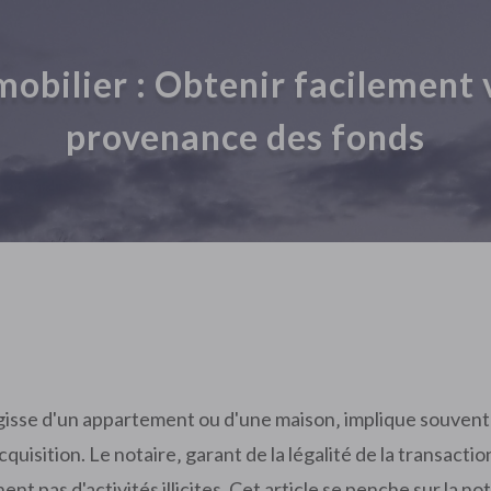
obilier : Obtenir facilement 
provenance des fonds
'agisse d'un appartement ou d'une maison‚ implique souvent
quisition. Le notaire‚ garant de la légalité de la transactio
nent pas d'activités illicites. Cet article se penche sur la 