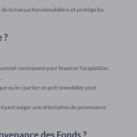
é de la transaction immobilière et protège les
 ?
ersonnel conséquent pour financer l'acquisition‚
.
nque ou le courtier en prêt immobilier peut
‚ il peut exiger une attestation de provenance
rovenance des Fonds ?