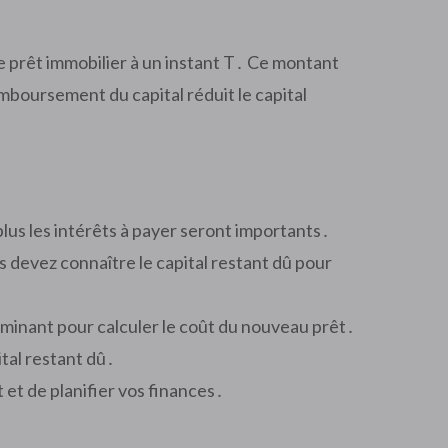
 prêt immobilier à un instant T․ Ce montant
boursement du capital réduit le capital
plus les intérêts à payer seront importants․
s devez connaître le capital restant dû pour
terminant pour calculer le coût du nouveau prêt․
tal restant dû․
et de planifier vos finances․