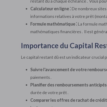
restant dû à chaque échéance․ Vous pouv
Calculateur en ligne ⁚
De nombreux sites W
informations relatives à votre prêt (mont
Formule mathématique ⁚
La formule math
mathématiques financières․ Il est général
Importance du Capital Rest
Le capital restant dû est un indicateur crucial 
Suivre l'avancement de votre rembours
paiements․
Planifier des remboursements anticipés 
durée de votre prêt․
Comparer les offres de rachat de crédit 