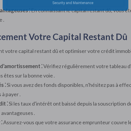
vantageuses ⁚
En connaissant le capital restant dû, vous ê
ue․
acement Votre Capital Restant Dû
 votre capital restant dû et optimiser votre crédit immobil
 d'amortissement ⁚
Vérifiez régulièrement votre tableau d
s êtes sur la bonne voie․
s ⁚
Si vous avez des fonds disponibles, n'hésitez pas à ef
ts à payer․
it ⁚
Si les taux d'intérêt ont baissé depuis la souscription
us avantageuses․
⁚
Assurez-vous que votre assurance emprunteur couvre le c