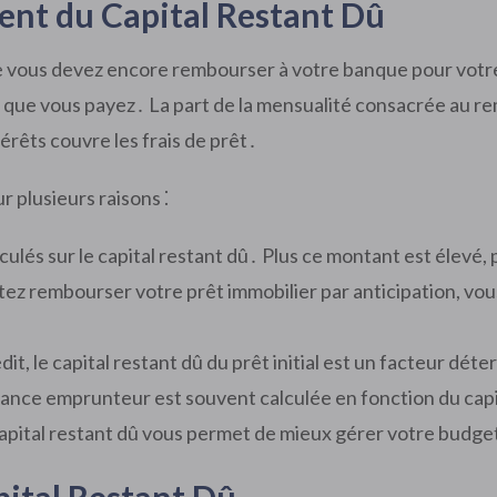
ent du Capital Restant Dû
ue vous devez encore rembourser à votre banque pour votre
ue vous payez․ La part de la mensualité consacrée au rem
érêts couvre les frais de prêt․
r plusieurs raisons ⁚
culés sur le capital restant dû․ Plus ce montant est élevé, 
tez rembourser votre prêt immobilier par anticipation, vou
dit, le capital restant dû du prêt initial est un facteur dé
ance emprunteur est souvent calculée en fonction du capi
apital restant dû vous permet de mieux gérer votre budget 