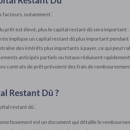
pital Restant Dû
rs facteurs, notamment ⁚
du prêt est élevé, plus le capital restant dû sera important․
rée implique un capital restant dû plus important pendant
traîne des intérêts plus importants à payer, ce qui peut ral
ents anticipés partiels ou totaux réduisent rapidement l
ns contrats de prêt prévoient des frais de remboursement 
․
al Restant Dû ?
ital restant dû ⁚
amortissement est un document qui détaille le remboursemen