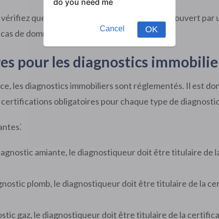
 vérifiez que le diagnostiqueur immobilier est couvert par 
n cas de dommage ou d'erreur.
ires pour les diagnostics immobili
, les diagnostics immobiliers sont réglementés. Il est do
s certifications obligatoires pour chaque type de diagnostic
antes⁚
iagnostic amiante, le diagnostiqueur doit être titulaire de 
gnostic plomb, le diagnostiqueur doit être titulaire de la c
ostic gaz, le diagnostiqueur doit être titulaire de la certif