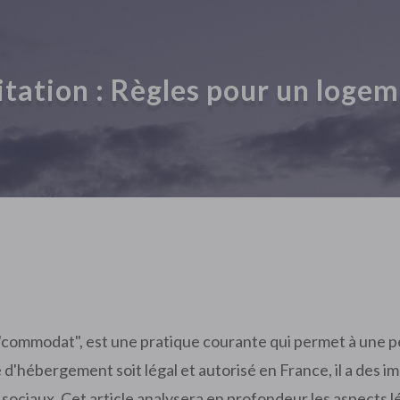
itation : Règles pour un logem
 "commodat", est une pratique courante qui permet à une p
d'hébergement soit légal et autorisé en France, il a des i
s sociaux. Cet article analysera en profondeur les aspects 